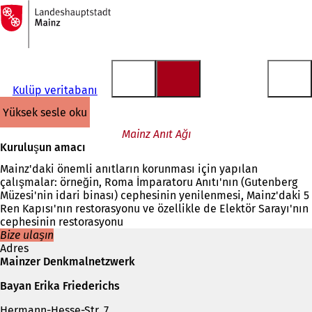
Ana
sayfaya
İçeriğe atla
Kulüp veritabanı
yüksek sesle oku
Mainz Anıt Ağı
Kuruluşun amacı
Mainz'daki önemli anıtların korunması için yapılan
çalışmalar: örneğin, Roma İmparatoru Anıtı'nın (Gutenberg
Müzesi'nin idari binası) cephesinin yenilenmesi, Mainz'daki 5
Ren Kapısı'nın restorasyonu ve özellikle de Elektör Sarayı'nın
cephesinin restorasyonu
Bize ulaşın
Adres
Mainzer Denkmalnetzwerk
Bayan Erika Friederichs
Hermann-Hesse-Str. 7