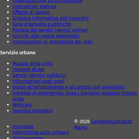
Organizzazione amministrativa
c
Comunicati stampa
h
Offerte di lavoro
e
Sistema informativo del Consiglio
d
Gare d'appalto pubbliche
a
Portale dei servizi (servizi online)
)
Iscriviti alla nostra newsletter
Impostazioni di protezione dei dati
Servizio urbano
Mappa della città
Hotspot WLAN
Servizi igienici pubblici
Informazioni sugli orari
Guida all'allattamento e al cambio del pannolino
Ingresso di emergenza: dove i bambini possono trovare
aiuto
Webcam
Servizio immagini
© 2026
Landeshauptstadt
Impronta
Mainz
Informativa sulla privacy
Dichiarazione