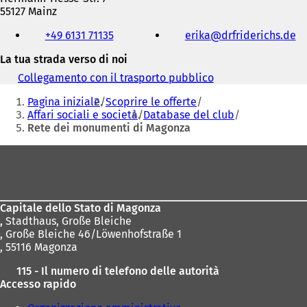
55127 Mainz
Telefono,
+49 6131 71135
erika
drfriderichs
de
fax
e
La tua strada verso di noi
indirizzo
e-
Collegamento con il trasporto pubblico
(
mail
Siete
S
Pagina iniziale
Scoprire le offerte
i
qui:
Affari sociali e società
Database del club
a
Rete dei monumenti di Magonza
p
r
Area
e
i
dei
n
piedi
u
n
Capitale dello Stato di Magonza
a
,
Stadthaus, Große Bleiche
n
, Große Bleiche 46/Löwenhofstraße 1
u
, 55116 Magonza
o
115 - Il numero di telefono delle autorità
v
Accesso rapido
a
s