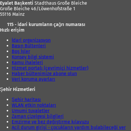
Eyalet Başkenti
Stadthaus Große Bleiche
Große Bleiche 46/Löwenhofstraße 1
55116 Mainz
115 - İdari kurumların çağrı numarası
Hızlı erişim
İdari organizasyon
Basın Bültenleri
Boş İşler
Konsey bilgi sistemi
Kamu ihaleleri
Hizmet portalı (çevrimiçi hizmetler)
Haber bültenimize abone olun
Veri koruma ayarları
Şehir Hizmetleri
Şehir haritası
WLAN etkin noktaları
Umumi tuvaletler
Zaman çizelgesi bilgileri
Emzirme ve bez değiştirme kılavuzu
Acil durum girişi - çocukların yardım bulabileceği yer