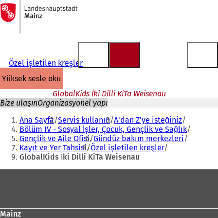
Ana
sayfaya
İçeriğe atla
Özel işletilen kreşler
yüksek sesle oku
GlobalKids İki Dilli KiTa Weisenau
Bize ulaşın
Organizasyonel yapı
Buradasınız:
Ana Sayfa
Servis kullanın
A'dan Z'ye isteğiniz
Bölüm IV - Sosyal İşler, Çocuk, Gençlik ve Sağlık
Gençlik ve Aile Ofisi
Gündüz bakım merkezleri
Kayıt ve Yer Tahsisi
Özel işletilen kreşler
GlobalKids İki Dilli KiTa Weisenau
Ayak
bölgesi
Mainz