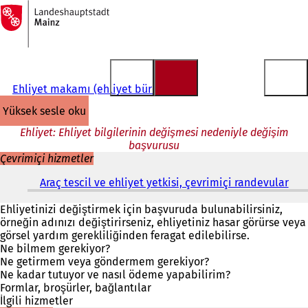
Ana
sayfaya
İçeriğe atla
Ehliyet makamı (ehliyet bürosu)
yüksek sesle oku
Ehliyet: Ehliyet bilgilerinin değişmesi nedeniyle değişim
başvurusu
Çevrimiçi hizmetler
Araç tescil ve ehliyet yetkisi, çevrimiçi randevular
(
Y
e
Ehliyetinizi değiştirmek için başvuruda bulunabilirsiniz,
n
örneğin adınızı değiştirirseniz, ehliyetiniz hasar görürse veya
i
görsel yardım gerekliliğinden feragat edilebilirse.
b
Ne bilmem gerekiyor?
i
Ne getirmem veya göndermem gerekiyor?
r
Ne kadar tutuyor ve nasıl ödeme yapabilirim?
s
Formlar, broşürler, bağlantılar
e
İlgili hizmetler