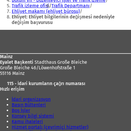
Bölüm VII - Düzenleyici İşler ve Trafik İzleme
e
Trafik izleme ofisi
Trafik Departmanı
d
Ehliyet makamı (ehliyet bürosu)
e
Ehliyet: Ehliyet bilgilerinin değişmesi nedeniyle
a
değişim başvurusu
ç
ı
Ayak
ı
l
l
ı
bölgesi
ı
r
)
)
Mainz
Eyalet Başkenti
Stadthaus Große Bleiche
Große Bleiche 46/Löwenhofstraße 1
55116 Mainz
115 - İdari kurumların çağrı numarası
Hızlı erişim
İdari organizasyon
Basın Bültenleri
Boş İşler
Konsey bilgi sistemi
Kamu ihaleleri
Hizmet portalı (çevrimiçi hizmetler)