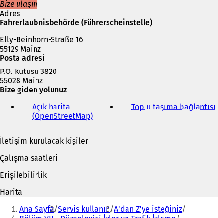
k
Bize ulaşın
m
Adres
e
Fahrerlaubnisbehörde (Führerscheinstelle)
d
Elly-Beinhorn-Straße 16
e
55129 Mainz
a
Posta adresi
ç
ı
P.O. Kutusu 3820
l
55028 Mainz
ı
Bize giden yolunuz
r
)
Açık harita
Toplu taşıma bağlantısı
(
(OpenStreetMap)
(
Y
e
İletişim kurulacak kişiler
n
i
i
Çalışma saatleri
b
i
i
Erişilebilirlik
r
s
Harita
e
Buradasınız:
k
Ana Sayfa
Servis kullanın
A'dan Z'ye isteğiniz
m