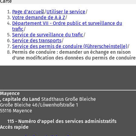
Carte
a
a
Vous
n
n
Page d'accueil
Utiliser le service
êtes
s
s
Votre demande de A à Z
u
u
Département VII - Ordre public et surveillance du
ici
n
n
trafic
:
n
n
Service de surveillance du trafic
o
o
Service des transports
u
u
Service des permis de conduire (Führerscheinstelle)
v
v
Permis de conduire : demander un échange en raison
e
e
d'une modification des données du permis de conduire
l
l
Pied
o
o
n
n
de
g
g
page
l
l
e
e
Mayence
t
t
, capitale du Land
Stadthaus Große Bleiche
)
)
Große Bleiche 46/Löwenhofstraße 1
55116 Mayence
115 - Numéro d'appel des services administratifs
Accès rapide