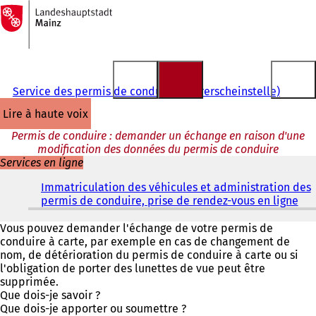
Vers
la
Accéder au contenu
page
d'accueil
Service des permis de conduire (Führerscheinstelle)
lire à haute voix
Permis de conduire : demander un échange en raison d'une
modification des données du permis de conduire
Services en ligne
Immatriculation des véhicules et administration des
permis de conduire, prise de rendez-vous en ligne
(
S
'
Vous pouvez demander l'échange de votre permis de
o
conduire à carte, par exemple en cas de changement de
u
nom, de détérioration du permis de conduire à carte ou si
v
l'obligation de porter des lunettes de vue peut être
r
supprimée.
e
Que dois-je savoir ?
d
Que dois-je apporter ou soumettre ?