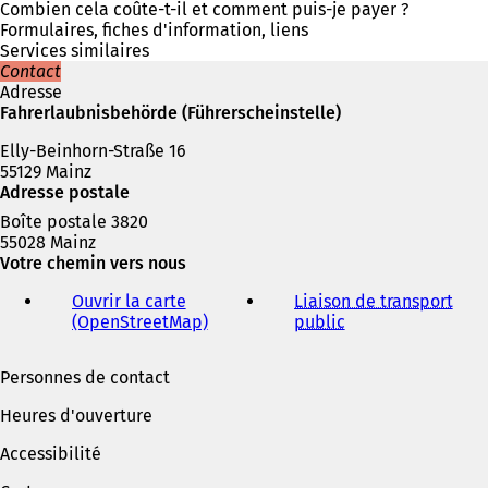
a
Combien cela coûte-t-il et comment puis-je payer ?
n
Formulaires, fiches d'information, liens
s
Services similaires
u
Contact
n
Adresse
n
Fahrerlaubnisbehörde (Führerscheinstelle)
o
Elly-Beinhorn-Straße 16
u
55129 Mainz
v
Adresse postale
e
l
Boîte postale 3820
o
55028 Mainz
n
Votre chemin vers nous
g
l
Ouvrir la carte
Liaison de transport
e
(OpenStreetMap)
(
public
(
t
S
S
)
'
'
Personnes de contact
o
o
u
u
Heures d'ouverture
v
v
r
r
Accessibilité
e
e
d
d