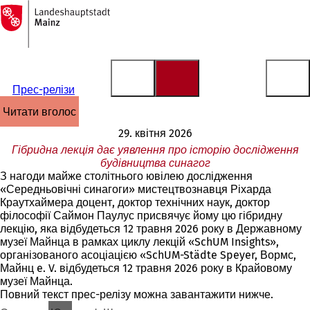
На
головну
Перейти до змісту
сторінку
Прес-релізи
читати вголос
29. квітня 2026
Гібридна лекція дає уявлення про історію дослідження
будівництва синагог
З нагоди майже столітнього ювілею дослідження
«Середньовічні синагоги» мистецтвознавця Ріхарда
Краутхаймера доцент, доктор технічних наук, доктор
філософії Саймон Паулус присвячує йому цю гібридну
лекцію, яка відбудеться 12 травня 2026 року в Державному
музеї Майнца в рамках циклу лекцій «SchUM Insights»,
організованого асоціацією «SchUM-Städte Speyer, Вормс,
Майнц e. V. відбудеться 12 травня 2026 року в Крайовому
музеї Майнца.
Повний текст прес-релізу можна завантажити нижче.