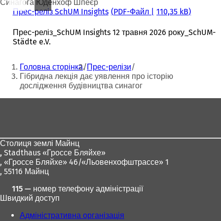
Синагога Юденхоф Шпеєр
Прес-реліз SchUM Insights
PDF
-Файл
110,35 kB
Прес-реліз_SchUM Insights 12 травня 2026 року_SchUM-
Städte e.V.
Ти
Головна сторінка
Прес-релізи
тут:
Гібридна лекція дає уявлення про історію
дослідження будівництва синагог
Зона
для
ніг
Столиця землі Майнц
,
Stadthaus «Гроссе Бляйхе»
, «Гроссе Бляйхе» 46/«Льовенхофштрассе» 1
, 55116 Майнц
115 — номер телефону адміністрації
Швидкий доступ
Адміністративна організація