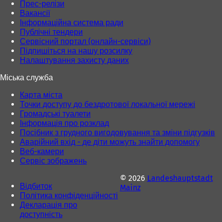
Прес-релізи
Вакансії
Інформаційна система ради
Публічні тендери
Сервісний портал (онлайн-сервіси)
Підпишіться на нашу розсилку
Налаштування захисту даних
Міська служба
Карта міста
Точки доступу до бездротової локальної мережі
Громадські туалети
Інформація про розклад
Посібник з грудного вигодовування та зміни підгузків
Аварійний вхід - де діти можуть знайти допомогу
Веб-камери
Сервіс зображень
© 2026
Landeshauptstadt
Відбиток
Mainz
Політика конфіденційності
Декларація про
доступність