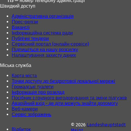
115 — номер телефону адміністрації
Швидкий доступ
Адміністративна організація
Прес-релізи
Вакансії
Інформаційна система ради
Публічні тендери
Сервісний портал (онлайн-сервіси)
Підпишіться на нашу розсилку
Налаштування захисту даних
Міська служба
Карта міста
Точки доступу до бездротової локальної мережі
Громадські туалети
Інформація про розклад
Посібник з грудного вигодовування та зміни підгузків
Аварійний вхід - де діти можуть знайти допомогу
Веб-камери
Сервіс зображень
© 2026
Landeshauptstadt
Відбиток
Mainz