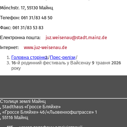
Mönchstr. 17, 55130 Майнц
Телефон: 061 31/83 48 50
Факс: 061 31/83 53 83
Електронна пошта:
juz.weisenau
stadt.mainz
de
Інтернет:
www.juz-weisenau.de
(Відкривається
Ти
в
Головна сторінка
Прес-релізи
новій
тут:
16-й родинний фестиваль у Вайсенау 9 травня 2026
вкладці)
року
Зона
для
ніг
Столиця землі Майнц
,
Stadthaus «Гроссе Бляйхе»
, «Гроссе Бляйхе» 46/«Льовенхофштрассе» 1
, 55116 Майнц