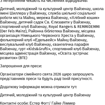
З нетерпінням чекають на численних відвідувачів:
Дитячий, молодіжний та культурний центр Вайзенау, школа
імені Шиллера у Вайзенау, служба шкільної соціальної
роботи міста Майнц, мережа Вайзенау, «Хлібний кошик»
Вайзенау, дитячий садок Св. Єлизавети у Вайзенау,
спортивний клуб Вайзенау, Royal Rangers & REMMIDEMMI
(Der Fels Mainz), Районна бібліотека Вайзенау, місцева
організація Німецького Червоного Хреста у Вайзенау,
фольклорний клуб «Едельвейс» Майнц-Вайзенау,
веслувальний клуб Вайзенау, євангелічна парафія
Вайзенау, гурт «Kids&Grufti», спортивний клуб Вайзенау,
місцева адміністрація Вайзенау, «Освіта зустрічає
розвиток» (BTE)
Запрошення для преси:
Організатори сімейного свята 2026 щиро запрошують
представників преси та будуть раді їхній присутності.
Додаткову інформацію можна отримати тут:
Дитячий, молодіжний та культурний центр Вайзенау
Контактні особи: Естер Фогт/ Гайке Ліммер