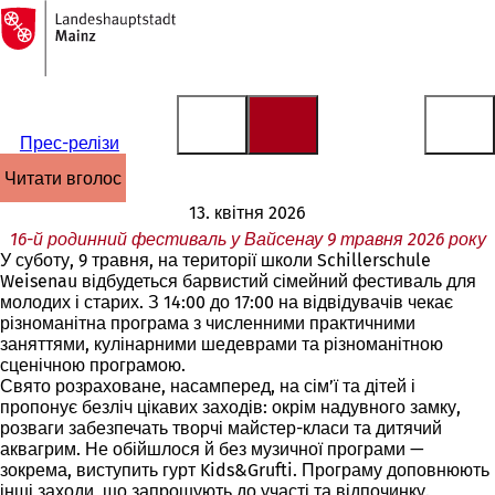
На
головну
Перейти до змісту
сторінку
Прес-релізи
читати вголос
13. квітня 2026
16-й родинний фестиваль у Вайсенау 9 травня 2026 року
У суботу, 9 травня, на території школи Schillerschule
Weisenau відбудеться барвистий сімейний фестиваль для
молодих і старих. З 14:00 до 17:00 на відвідувачів чекає
різноманітна програма з численними практичними
заняттями, кулінарними шедеврами та різноманітною
сценічною програмою.
Свято розраховане, насамперед, на сім’ї та дітей і
пропонує безліч цікавих заходів: окрім надувного замку,
розваги забезпечать творчі майстер-класи та дитячий
аквагрим. Не обійшлося й без музичної програми —
зокрема, виступить гурт Kids&Grufti. Програму доповнюють
інші заходи, що запрошують до участі та відпочинку.