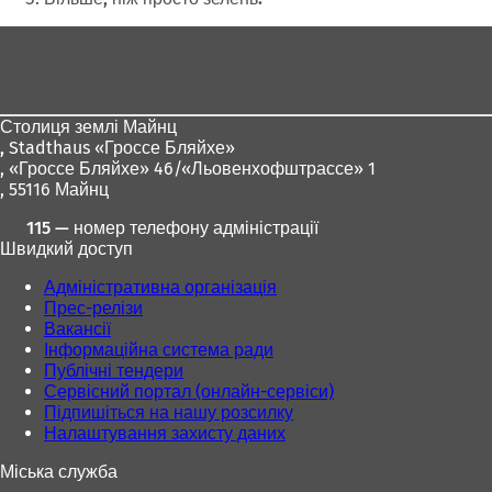
Зона
для
ніг
Столиця землі Майнц
,
Stadthaus «Гроссе Бляйхе»
, «Гроссе Бляйхе» 46/«Льовенхофштрассе» 1
, 55116 Майнц
115 — номер телефону адміністрації
Швидкий доступ
Адміністративна організація
Прес-релізи
Вакансії
Інформаційна система ради
Публічні тендери
Сервісний портал (онлайн-сервіси)
Підпишіться на нашу розсилку
Налаштування захисту даних
Міська служба