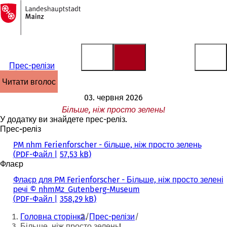
На
головну
Перейти до змісту
сторінку
Прес-релізи
читати вголос
03. червня 2026
Більше, ніж просто зелень!
У додатку ви знайдете прес-реліз.
Прес-реліз
PM nhm Ferienforscher - більше, ніж просто зелень
PDF
-Файл
57,53 kB
Флаєр
Флаєр для PM Ferienforscher - Більше, ніж просто зелені
речі © nhmMz_Gutenberg-Museum
PDF
-Файл
358,29 kB
Ти
Головна сторінка
Прес-релізи
тут:
Більше, ніж просто зелень!