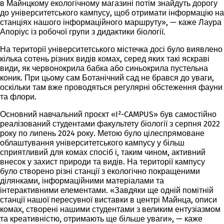
в Майнцкому екологічному магазині потім знайдуть дорогу
до університетського кампусу, щоб отримати інформацію на
станціях нашого інформаційного маршруту», — каже Лаура
Апоріус із робочої групи з дидактики біології.
На території університетського містечка досі було виявлено
кілька сотень різних видів комах, серед яких такі яскраві
види, як червонокрила бабка або синьокрила пустельна
коник. При цьому сам Ботанічний сад не брався до уваги,
оскільки там вже проводяться регулярні обстеження фауни
та флори.
Основний навчальний проєкт «I²-CAMPUS» був самостійно
реалізований студентами факультету біології з серпня 2022
року по липень 2024 року. Метою було цілеспрямоване
облаштування університетського кампусу у більш
сприятливий для комах спосіб і, таким чином, активний
внесок у захист природи та видів. На території кампусу
було створено різні станції з екологічно покращеними
ділянками, інформаційними матеріалами та
інтерактивними елементами. «Завдяки ще одній помітній
станції нашої пересувної виставки в центрі Майнца, описи
комах, створені нашими студентами з великим ентузіазмом
та креативністю, отримають ще більше уваги», — каже