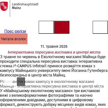
На
головну
Перейти до змісту
сторінку
Прес-релізи
читати вголос
11. травня 2026
Інтерактивна пересувна виставка в центрі міста
З травня по червень в Екологічному магазині Майнца буде
проходити спеціальна пересувна виставка: інтерактивна
стежка I²-CAMPUS Infotrail принесе розмаїття комах з
кампусу Майнцького університету імені Йоганна Гутенберга
безпосередньо в центр міста Майнц.
Різноманіття комах кампусу в екологічному магазині
Майнца - інтерактивна пересувна виставка в центрі міста
У «Майнцському екологічному магазині» три виставкові
вежі з великоформатними фотографіями та наочно
оформленими довідками, доступними в цифровому
форматі, демонструють добірку місцевих видів комах, яких