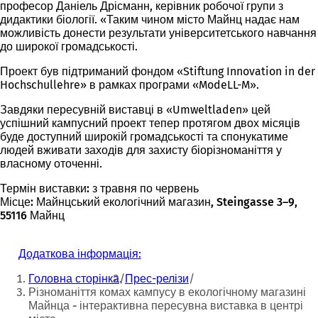
професор Даніель Дрісманн, керівник робочої групи з
дидактики біології. «Таким чином місто Майнц надає нам
можливість донести результати університетського навчання
до широкої громадськості.
Проект був підтриманий фондом «Stiftung Innovation in der
Hochschullehre» в рамках програми «ModeLL-M».
Завдяки пересувній виставці в «Umweltladen» цей
успішний кампусний проект тепер протягом двох місяців
буде доступний широкій громадськості та спонукатиме
людей вживати заходів для захисту біорізноманіття у
власному оточенні.
Термін виставки: з травня по червень
Місце: Майнцський екологічний магазин, Steingasse 3–9,
55116 Майнц
Додаткова інформація:
(
Ти
В
Головна сторінка
Прес-релізи
і
тут:
Різноманіття комах кампусу в екологічному магазині
д
Майнца - інтерактивна пересувна виставка в центрі
к