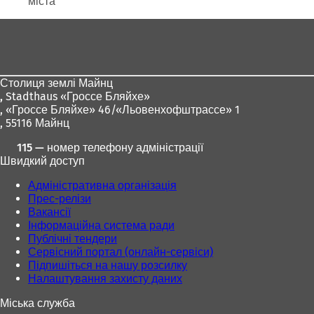
міста
р
и
Зона
в
а
для
є
ніг
т
ь
Столиця землі Майнц
с
,
Stadthaus «Гроссе Бляйхе»
я
, «Гроссе Бляйхе» 46/«Льовенхофштрассе» 1
в
, 55116 Майнц
н
115 — номер телефону адміністрації
о
Швидкий доступ
в
і
Адміністративна організація
й
Прес-релізи
в
Вакансії
к
Інформаційна система ради
л
Публічні тендери
а
Сервісний портал (онлайн-сервіси)
д
Підпишіться на нашу розсилку
ц
Налаштування захисту даних
і
)
Міська служба