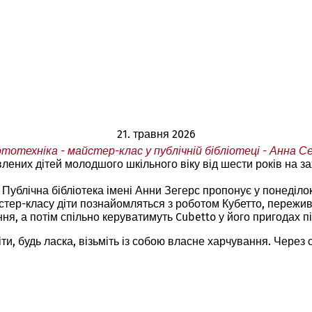
21. травня 2026
тотехніка - майстер-клас у публічній бібліотеці - Анна С
авлених дітей молодшого шкільного віку від шести років на
Публічна бібліотека імені Анни Зегерс пропонує у понеділок,
тер-класу діти познайомляться з роботом Кубетто, переживу
ня, а потім спільно керуватимуть Cubetto у його пригодах п
ти, будь ласка, візьміть із собою власне харчування. Через