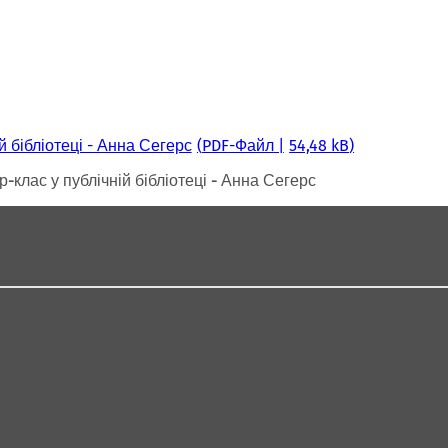
й бібліотеці - Анна Сегерс
PDF
-Файл
54,48 kB
-клас у публічній бібліотеці - Анна Сегерс