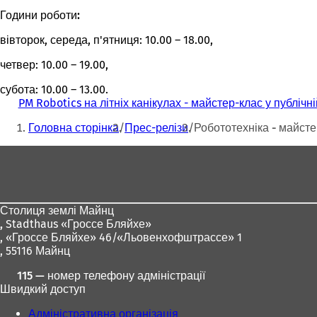
к
Години роботи:
р
и
вівторок, середа, п'ятниця: 10.00 – 18.00,
в
а
четвер: 10.00 – 19.00,
є
субота: 10.00 – 13.00.
т
PM Robotics на літніх канікулах - майстер-клас у публічні
ь
Ти
с
Головна сторінка
Прес-релізи
Робототехніка - майстер
я
тут:
в
Зона
н
о
для
в
ніг
і
й
Столиця землі Майнц
в
,
Stadthaus «Гроссе Бляйхе»
к
, «Гроссе Бляйхе» 46/«Льовенхофштрассе» 1
л
, 55116 Майнц
а
115 — номер телефону адміністрації
д
Швидкий доступ
ц
і
Адміністративна організація