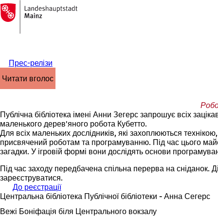
На
головну
Перейти до змісту
сторінку
Прес-релізи
читати вголос
Робо
Публічна бібліотека імені Анни Зегерс запрошує всіх зацік
маленького дерев'яного робота Кубетто.
Для всіх маленьких дослідників, які захоплюються технікою, 
присвячений роботам та програмуванню. Під час цього майс
загадки. У ігровій формі вони дослідять основи програмуван
Під час заходу передбачена спільна перерва на сніданок. Ді
зареєструватися.
До реєстрації
(
Центральна бібліотека Публічної бібліотеки - Анна Сегерс
В
і
Вежі Боніфація біля Центрального вокзалу
д