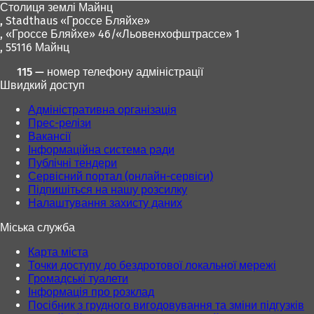
Столиця землі Майнц
,
Stadthaus «Гроссе Бляйхе»
, «Гроссе Бляйхе» 46/«Льовенхофштрассе» 1
, 55116 Майнц
115 — номер телефону адміністрації
Швидкий доступ
Адміністративна організація
Прес-релізи
Вакансії
Інформаційна система ради
Публічні тендери
Сервісний портал (онлайн-сервіси)
Підпишіться на нашу розсилку
Налаштування захисту даних
Міська служба
Карта міста
Точки доступу до бездротової локальної мережі
Громадські туалети
Інформація про розклад
Посібник з грудного вигодовування та зміни підгузків