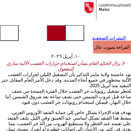
إلى
الصفحة
الانتقال إلى المحتوى
الرئيسية
النشرات الصحفية
القراءة بصوت عالٍ
١٠. أبريل ٢٠٢٦
لا يزال الحكم العام بشأن استخدام جزازات العشب الآلية ساري
المفعول
تود عاصمة ولاية ماينز التذكير بأن التشغيل الليلي لجزازات العشب
الآلية محظور في جميع أنحاء المدينة. وقد دخل الأمر العام المقابل حيز
التنفيذ منذ أبريل 2025.
يُحظر تشغيل روبوتات جز العشب خلال الفترة الممتدة من نصف
ساعة قبل غروب الشمس حتى نصف ساعة بعد شروق الشمس. أما
خلال النهار، فيمكن استخدام روبوتات جز العشب دون قيود.
تهدف هذه الإجراء بشكل خاص إلى حماية القنفذ الأوروبي الغربي.
ينشط هذا القنفذ بشكل أساسي عند الغسق وفي الليل. يلتف القنفذ
على نفسه عند الخطر ولا يستطيع الهروب من آلة جز العشب، مما
يؤدي في كثير من الأحيان إلى إصابات خطيرة أو أضرار مميتة. تمثل