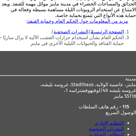
الحدائق والمساحات الخضراء في مدينة ماينز موائل مهمة للقنفذ. ويعد
الامتناع عن استخدام الروبوتات الليلة مساهمة بسيطة وفعالة في
حماية هذه الأنواع التي تتمتع بحماية خاصة.
مزيد من المعلومات حول الحكم العام وحماية القنفذ:
(
أنت
ي
الصفحة الرئيسية
النشرات الصحفية
ف
هنا
الحكم العام بشأن استخدام جزازات العشب الآلية لا يزال ساريًا -
ت
حماية القنافذ والحيوانات الليلية الأخرى في ماينز
ح
ف
منطقة
ي
ع
القدم
ل
ا
م
مدينة
ة
ماينز، عاصمة الولاية،
Stadthaus، غروسه بليشه،
ت
غروسه بليشه 46/لوفنهوفشتراسه 1،
ب
55116 ماينز
و
115 - رقم هاتف السلطات
ي
الوصول السريع
ب
ج
التنظيم الإداري
د
النشرات الصحفية
ي
الوظائف الشاغرة