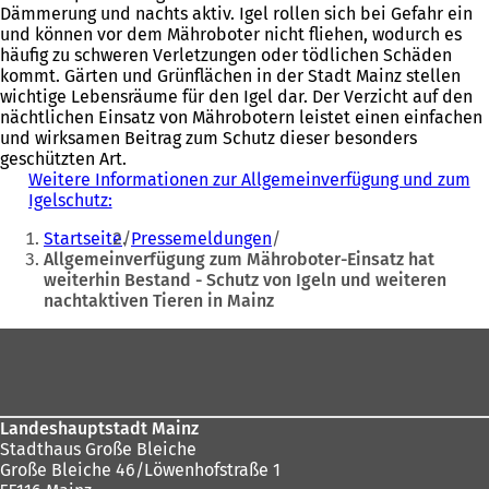
Dämmerung und nachts aktiv. Igel rollen sich bei Gefahr ein
und können vor dem Mähroboter nicht fliehen, wodurch es
häufig zu schweren Verletzungen oder tödlichen Schäden
kommt. Gärten und Grünflächen in der Stadt Mainz stellen
wichtige Lebensräume für den Igel dar. Der Verzicht auf den
nächtlichen Einsatz von Mährobotern leistet einen einfachen
und wirksamen Beitrag zum Schutz dieser besonders
geschützten Art.
Weitere Informationen zur Allgemeinverfügung und zum
Igelschutz:
(
Sie
Ö
Startseite
Pressemeldungen
f
befinden
Allgemeinverfügung zum Mähroboter-Einsatz hat
f
weiterhin Bestand - Schutz von Igeln und weiteren
sich
n
nachtaktiven Tieren in Mainz
e
hier:
t
Fußbereich
i
n
e
i
n
Landeshauptstadt Mainz
e
Stadthaus Große Bleiche
m
Große Bleiche 46/Löwenhofstraße 1