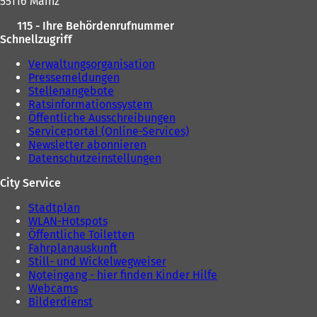
n
55116 Mainz
e
115 - Ihre Behördenrufnummer
u
Schnellzugriff
e
n
Verwaltungsorganisation
T
Pressemeldungen
a
Stellenangebote
b
Ratsinformationssystem
)
Öffentliche Ausschreibungen
Serviceportal (Online-Services)
Newsletter abonnieren
Datenschutzeinstellungen
City Service
Stadtplan
WLAN-Hotspots
Öffentliche Toiletten
Fahrplanauskunft
Still- und Wickelwegweiser
Noteingang - hier finden Kinder Hilfe
Webcams
Bilderdienst