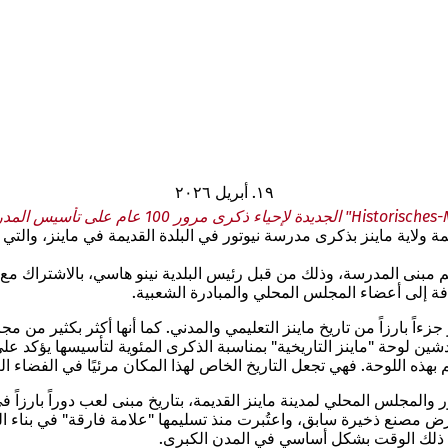
١٩. أبريل ٢٠٢٦
م مبنى المدرسة، وذلك من قبل رئيس البلدية نينو هاسي، بالاشتراك مع 
فة إلى أعضاء المجلس المحلي والمبادرة الشعبية.
ر جزءاً بارزاً من تاريخ ماينز التعليمي والمدني. كما أنها أكثر بكثير م
ين لوحة "ماينز التاريخية" بمناسبة الذكرى المئوية لتأسيسها يؤكد على
 اللوحة. فهي تجعل التاريخ الخاص لهذا المكان مرئيًا في الفضاء العام 
ور والمجلس المحلي لمدينة ماينز القديمة، بتاريخ مبنى لعب دوراً بارزا
فت، كبير مهندسي مدينة ماينز، ابتداءً من عام 1924 على أرض مصنع ذخيرة سابق، واعتُبرت منذ تسليم
ي ذلك الوقت بشكل أساسي في المدن الكبرى.