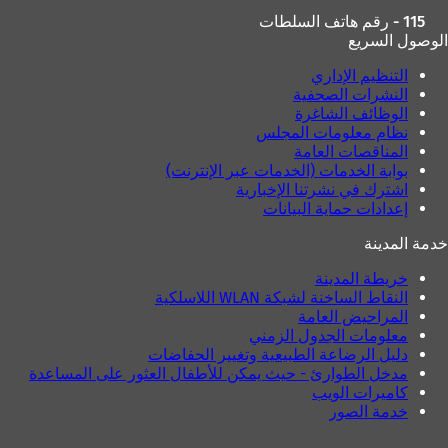
115 - رقم هاتف السلطات
الوصول السريع
التنظيم الإداري
النشرات الصحفية
الوظائف الشاغرة
نظام معلومات المجلس
المناقصات العامة
بوابة الخدمات (الخدمات عبر الإنترنت)
اشترك في نشرتنا الإخبارية
إعدادات حماية البيانات
خدمة المدينة
خريطة المدينة
النقاط الساخنة لشبكة WLAN اللاسلكية
المراحيض العامة
معلومات الجدول الزمني
دليل الرضاعة الطبيعية وتغيير الحفاضات
مدخل الطوارئ - حيث يمكن للأطفال العثور على المساعدة
كاميرات الويب
خدمة الصور