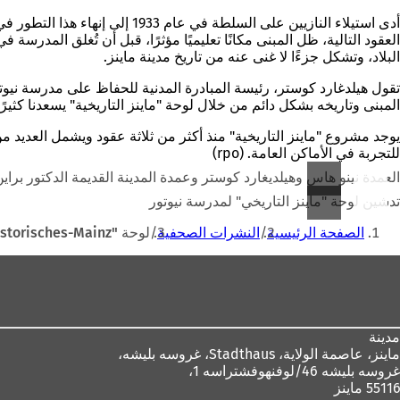
البلاد، وتشكل جزءًا لا غنى عنه من تاريخ مدينة ماينز.
تقول هيلدغارد كوستر، رئيسة المبادرة المدنية للحفاظ على مدرسة نيوت
المبنى وتاريخه بشكل دائم من خلال لوحة "ماينز التاريخية" يسعدنا كثيرًا
يوجد مشروع "ماينز التاريخية" منذ أكثر من ثلاثة عقود ويشمل العديد من ا
للتجربة في الأماكن العامة. (rpo)
العمدة نينو هاس وهيلديغارد كوستر وعمدة المدينة القديمة الدكتور براين
تدشين لوحة "ماينز التاريخي" لمدرسة نيوتور
أنت
الصفحة الرئيسية
النشرات الصحفية
لوحة "Historisches-Mainz" الجديدة لإحياء ذكرى مرور 100 عام على تأسيس المدرسة الجديدة
هنا
منطقة
القدم
مدينة
ماينز، عاصمة الولاية،
Stadthaus، غروسه بليشه،
غروسه بليشه 46/لوفنهوفشتراسه 1،
55116 ماينز