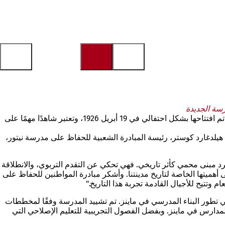
مع تدشين لوحة جديدة كجزء من مشروع "ماينز التاريخي"، تحتفل عاصمة ولاية ماينز بذكرى مدرسة نيوتور في البلدة القديمة في ماينز، والتي تم افتتاحها بشكل احتفالي في 19 أبريل 1926، وتعتبر شاهدًا مهمًا على
هيلدغارد كوستر، رئيسة المبادرة الشعبية للحفاظ على مدرسة نيتور،
ن مجرد مبنى محمي كأثر تاريخي. فهي تحكي عن التقدم التربوي، والانطلاقة
 أهميتها الخاصة لتاريخ مدينتنا. وأشكر مبادرة المواطنين للحفاظ على
وتتيح للأجيال القادمة تجربة هذا التاريخ."
ً في تطور البناء المدرسي في ماينز. تم تشييد المدرسة وفقًا لمخططات
ها "علامة فارقة" في بناء المدارس في ماينز. وبفضل الفصول التجريبية للتعليم الإصلاحي التي