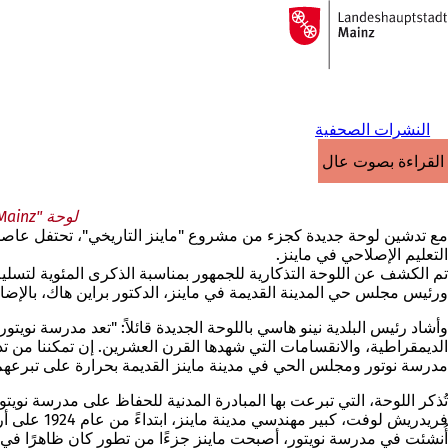
إلى
الصفحة
الانتقال إلى المحتوى
الرئيسية
النشرات الصحفية
القراءة بصوت عالٍ
لوحة "Historisches-Mainz" الجديدة لإحياء ذكرى مرور 100 عام على تأسيس المدرسة الجديدة
التعليم الإصلاحي في ماينز.
تم الكشف عن اللوحة التذكارية للجمهور بمناسبة الذكرى المئوية لتسلي
ورئيس مجلس حي المدينة القديمة في ماينز، الدكتور براين هاك، بالإضا
وأشاد رئيس البلدية نينو هاسي باللوحة الجديدة قائلاً: "تعد مدرسة نويتو
الديمقراطية، والانقسامات التي شهدها القرن العشرين. إن تمكننا من تدش
مدرسة نوتور ومجلس الحي في مدينة ماينز القديمة بحرارة على تبرعهم بهذه
تُذكر اللوحة، التي تبرعت بها المبادرة المدنية للحفاظ على مدرسة نويت
فريدريش لو
أُنشئت في مدرسة نويتور، أصبحت ماينز جزءًا من تطور كان ظاهرًا ف