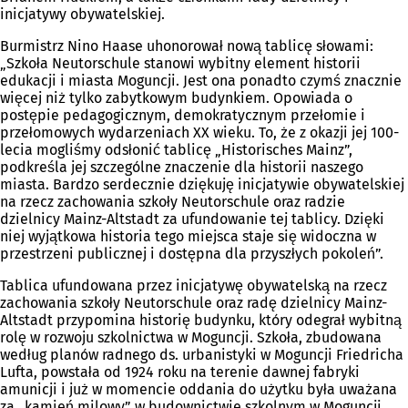
inicjatywy obywatelskiej.
Burmistrz Nino Haase uhonorował nową tablicę słowami:
„Szkoła Neutorschule stanowi wybitny element historii
edukacji i miasta Moguncji. Jest ona ponadto czymś znacznie
więcej niż tylko zabytkowym budynkiem. Opowiada o
postępie pedagogicznym, demokratycznym przełomie i
przełomowych wydarzeniach XX wieku. To, że z okazji jej 100-
lecia mogliśmy odsłonić tablicę „Historisches Mainz”,
podkreśla jej szczególne znaczenie dla historii naszego
miasta. Bardzo serdecznie dziękuję inicjatywie obywatelskiej
na rzecz zachowania szkoły Neutorschule oraz radzie
dzielnicy Mainz-Altstadt za ufundowanie tej tablicy. Dzięki
niej wyjątkowa historia tego miejsca staje się widoczna w
przestrzeni publicznej i dostępna dla przyszłych pokoleń”.
Tablica ufundowana przez inicjatywę obywatelską na rzecz
zachowania szkoły Neutorschule oraz radę dzielnicy Mainz-
Altstadt przypomina historię budynku, który odegrał wybitną
rolę w rozwoju szkolnictwa w Moguncji. Szkoła, zbudowana
według planów radnego ds. urbanistyki w Moguncji Friedricha
Lufta, powstała od 1924 roku na terenie dawnej fabryki
amunicji i już w momencie oddania do użytku była uważana
za „kamień milowy” w budownictwie szkolnym w Moguncji.