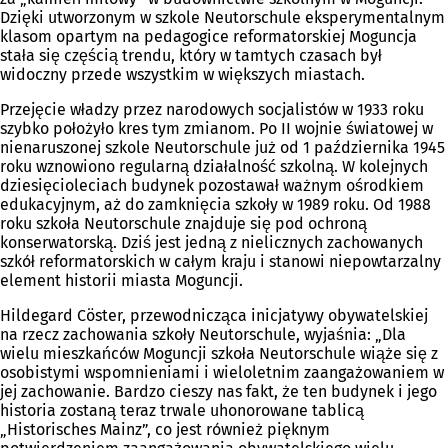
Dzięki utworzonym w szkole Neutorschule eksperymentalnym
klasom opartym na pedagogice reformatorskiej Moguncja
stała się częścią trendu, który w tamtych czasach był
widoczny przede wszystkim w większych miastach.
Przejęcie władzy przez narodowych socjalistów w 1933 roku
szybko położyło kres tym zmianom. Po II wojnie światowej w
nienaruszonej szkole Neutorschule już od 1 października 1945
roku wznowiono regularną działalność szkolną. W kolejnych
dziesięcioleciach budynek pozostawał ważnym ośrodkiem
edukacyjnym, aż do zamknięcia szkoły w 1989 roku. Od 1988
roku szkoła Neutorschule znajduje się pod ochroną
konserwatorską. Dziś jest jedną z nielicznych zachowanych
szkół reformatorskich w całym kraju i stanowi niepowtarzalny
element historii miasta Moguncji.
Hildegard Cöster, przewodnicząca inicjatywy obywatelskiej
na rzecz zachowania szkoły Neutorschule, wyjaśnia: „Dla
wielu mieszkańców Moguncji szkoła Neutorschule wiąże się z
osobistymi wspomnieniami i wieloletnim zaangażowaniem w
jej zachowanie. Bardzo cieszy nas fakt, że ten budynek i jego
historia zostaną teraz trwale uhonorowane tablicą
„Historisches Mainz”, co jest również pięknym