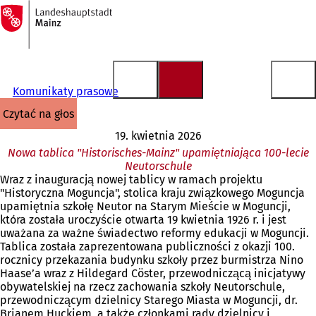
Do
strony
Przejdź do treści
głównej
Komunikaty prasowe
czytać na głos
19. kwietnia 2026
Nowa tablica "Historisches-Mainz" upamiętniająca 100-lecie
Neutorschule
Wraz z inauguracją nowej tablicy w ramach projektu
"Historyczna Moguncja", stolica kraju związkowego Moguncja
upamiętnia szkołę Neutor na Starym Mieście w Moguncji,
która została uroczyście otwarta 19 kwietnia 1926 r. i jest
uważana za ważne świadectwo reformy edukacji w Moguncji.
Tablica została zaprezentowana publiczności z okazji 100.
rocznicy przekazania budynku szkoły przez burmistrza Nino
Haase’a wraz z Hildegard Cöster, przewodniczącą inicjatywy
obywatelskiej na rzecz zachowania szkoły Neutorschule,
przewodniczącym dzielnicy Starego Miasta w Moguncji, dr.
Brianem Huckiem, a także członkami rady dzielnicy i