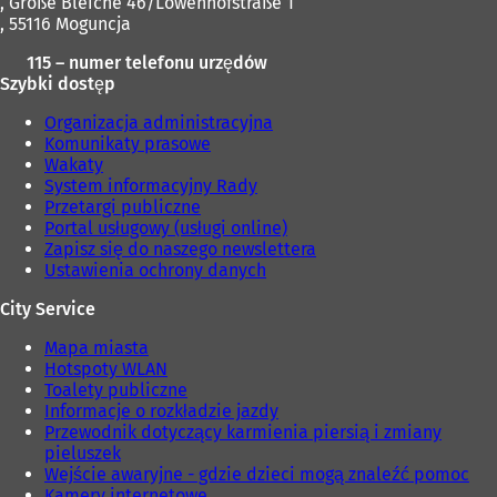
, Große Bleiche 46/Löwenhofstraße 1
, 55116 Moguncja
115 – numer telefonu urzędów
Szybki dostęp
Organizacja administracyjna
Komunikaty prasowe
Wakaty
System informacyjny Rady
Przetargi publiczne
Portal usługowy (usługi online)
Zapisz się do naszego newslettera
Ustawienia ochrony danych
City Service
Mapa miasta
Hotspoty WLAN
Toalety publiczne
Informacje o rozkładzie jazdy
Przewodnik dotyczący karmienia piersią i zmiany
pieluszek
Wejście awaryjne - gdzie dzieci mogą znaleźć pomoc
Kamery internetowe