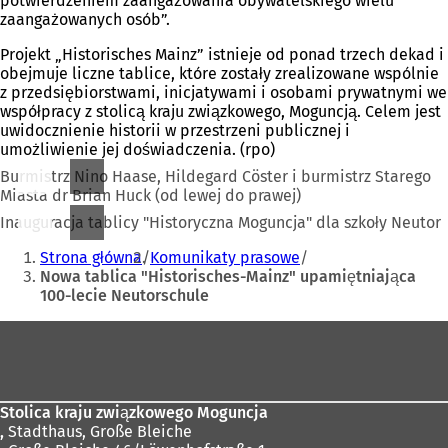
potwierdzeniem zaangażowania obywatelskiego wielu
zaangażowanych osób”.
Projekt „Historisches Mainz” istnieje od ponad trzech dekad i
obejmuje liczne tablice, które zostały zrealizowane wspólnie
z przedsiębiorstwami, inicjatywami i osobami prywatnymi we
współpracy z stolicą kraju związkowego, Moguncją. Celem jest
uwidocznienie historii w przestrzeni publicznej i
umożliwienie jej doświadczenia. (rpo)
Burmistrz Nino Haase, Hildegard Cöster i burmistrz Starego
Miasta dr Brian Huck (od lewej do prawej)
Inauguracja tablicy "Historyczna Moguncja" dla szkoły Neutor
Jesteś
Strona główna
Komunikaty prasowe
tutaj:
Nowa tablica "Historisches-Mainz" upamiętniająca
100-lecie Neutorschule
Obszar
stóp
Stolica kraju związkowego Moguncja
,
Stadthaus, Große Bleiche