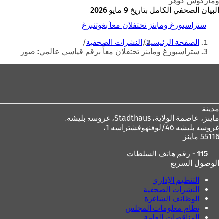
وماركوس كوهز
البيان الصحفي الكامل بتاريخ 9 مايو 2026
ستراسبورغ وماينز تحتفلان معاً بغوتنبرغ
أنت
الصفحة الرئيسية
النشرات الصحفية
هنا
ستراسبورغ وماينز تحتفلان معاً برقم قياسي عالمي: صور
منطقة
القدم
مدينة
ماينز، عاصمة الولاية،
Stadthaus، غروسه بليشه،
غروسه بليشه 46/لوفنهوفشتراسه 1،
55116 ماينز
115 - رقم هاتف السلطات
الوصول السريع
التنظيم الإداري
النشرات الصحفية
الوظائف الشاغرة
نظام معلومات المجلس
المناقصات العامة