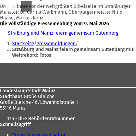
Drei Mainzer vor der weltgrößten Bibelseite im Straßburger
Münster: Dr. Carina Weißmann, Oberbürgermeister Nino
Haase, Markus Kohz
Die vollständige Pressemeldung vom 9. Mai 2026
Straßburg und Mainz feiern gemeinsam Gutenberg
Sie
Startseite
Pressemeldungen
befinden
Straßburg und Mainz feiern gemeinsam Gutenberg mit
Weltrekord: Fotos
sich
hier:
Fußbereich
Landeshauptstadt Mainz
Stadthaus Große Bleiche
Große Bleiche 46/Löwenhofstraße 1
55116 Mainz
115 - Ihre Behördenrufnummer
Schnellzugriff
Verwaltungsorganisation