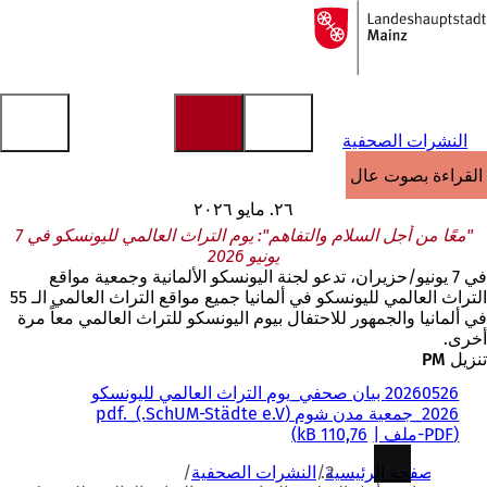
إلى
الصفحة
الانتقال إلى المحتوى
الرئيسية
النشرات الصحفية
القراءة بصوت عالٍ
٢٦. مايو ٢٠٢٦
"معًا من أجل السلام والتفاهم": يوم التراث العالمي لليونسكو في 7
يونيو 2026
في 7 يونيو/حزيران، تدعو لجنة اليونسكو الألمانية وجمعية مواقع
التراث العالمي لليونسكو في ألمانيا جميع مواقع التراث العالمي الـ 55
في ألمانيا والجمهور للاحتفال بيوم اليونسكو للتراث العالمي معاً مرة
أخرى.
تنزيل PM
20260526 بيان صحفي_يوم التراث العالمي لليونسكو
2026_جمعية مدن شوم (SchUM-Städte e.V.)_.pdf
PDF
-ملف
110,76 kB
أنت
الصفحة الرئيسية
النشرات الصحفية