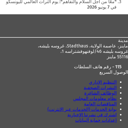
هنا
"معًا من أجل السلام والتفاهم": يوم التراث العالمي لليونسكو
في 7 يونيو 2026
منطقة
القدم
مدينة
ماينز، عاصمة الولاية،
Stadthaus، غروسه بليشه،
غروسه بليشه 46/لوفنهوفشتراسه 1،
55116 ماينز
115 - رقم هاتف السلطات
الوصول السريع
التنظيم الإداري
النشرات الصحفية
الوظائف الشاغرة
نظام معلومات المجلس
المناقصات العامة
بوابة الخدمات (الخدمات عبر الإنترنت)
اشترك في نشرتنا الإخبارية
إعدادات حماية البيانات