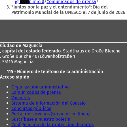
Página de inicio
Comunicados de prensa
aquí:
"Juntos por la paz y el entendimiento": Día del
Patrimonio Mundial de la UNESCO el 7 de junio de 2026
Zona
de
los
Ciudad de Maguncia
pies
, capital del estado federado.
Stadthaus de Große Bleiche
. Große Bleiche 46/Löwenhofstraße 1
. 55116 Maguncia
115 - Número de teléfono de la administración
Acceso rápido
Organización administrativa
Comunicados de prensa
Vacantes
Sistema de información del Consejo
Concursos públicos
Portal de servicios (servicios en línea)
Suscríbase a nuestro boletín
Configuración de la protección de datos