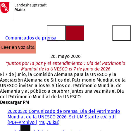
A
la
Saltar al contenido
página
de
inicio
Comunicados de prensa
leer en voz alta
26. mayo 2026
"Juntos por la paz y el entendimiento": Día del Patrimonio
Mundial de la UNESCO el 7 de junio de 2026
El 7 de junio, la Comisión Alemana para la UNESCO y la
Asociación Alemana de Sitios del Patrimonio Mundial de la
UNESCO invitan a los 55 Sitios del Patrimonio Mundial de
Alemania y al público a celebrar juntos una vez más el Día
del Patrimonio Mundial de la UNESCO.
Descargar PM
20260526 Comunicado de prensa_Día del Patrimonio
Mundial de la UNESCO 2026_SchUM-Städte e.V..pdf
PDF
-Archivo
110,76 kB
Estás