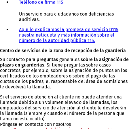
Teléfono de firma 115
(
S
e
Un servicio para ciudadanos con deficiencias
a
auditivas.
b
r
Aquí le explicamos la promesa de servicio D115,
e
nuestra netiqueta y más información sobre el
e
número de la autoridad pública 115.
n
Centro de servicios de la zona de recepción de la guardería
u
n
Su contacto para
preguntas
generales
sobre la asignación de
a
plazas en guarderías
. Si tiene preguntas sobre casos
n
concretos, por ejemplo, sobre la asignación de puntos en los
u
certificados de los empleadores o sobre el pago de las
e
cuotas de los padres, el responsable del área de admisiones
v
le devolverá la llamada.
a
p
Si el servicio de atención al cliente no puede atender una
e
llamada debido a un volumen elevado de llamadas, los
s
empleados del servicio de atención al cliente le devolverán
t
la llamada (siempre y cuando el número de la persona que
a
llama no esté oculto).
ñ
Póngase en contacto con nosotros
a