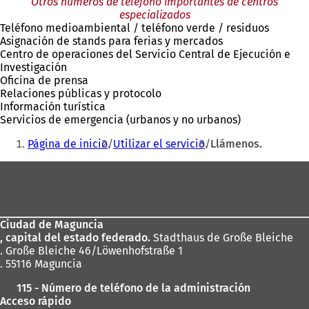
Otros números de teléfono importantes de centros
)
especializados
Teléfono medioambiental / teléfono verde / residuos
Asignación de stands para ferias y mercados
Centro de operaciones del Servicio Central de Ejecución e
Investigación
Oficina de prensa
Relaciones públicas y protocolo
Información turística
Servicios de emergencia (urbanos y no urbanos)
Estás
Página de inicio
Utilizar el servicio
Llámenos.
aquí:
Zona
de
los
Ciudad de Maguncia
pies
, capital del estado federado.
Stadthaus de Große Bleiche
. Große Bleiche 46/Löwenhofstraße 1
. 55116 Maguncia
115 - Número de teléfono de la administración
Acceso rápido