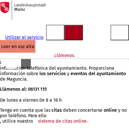
A
la
Saltar al contenido
página
de
inicio
Utilizar el servicio
leer en voz alta
Llámenos.
El centro de atención al cliente es el servicio central de
información telefónica del ayuntamiento. Proporciona
información sobre
los servicios
y
eventos del ayuntamiento
de Maguncia.
Llámenos al: 06131 115
De lunes a viernes de 8 a 18 h
Tenga en cuenta que las
citas
deben concertarse
online
y no
por teléfono. Para ello
, utilice nuestro
sistema de citas online
.