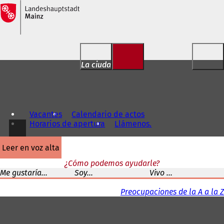
Saltar al contenido
La ciudad para ti
Vacantes
Calendario de actos
Horarios de apertura
Llámenos.
leer en voz alta
¿Cómo podemos ayudarle?
Me gustaría...
Soy...
Vivo ...
Preocupaciones de la A a la Z
Zona
de