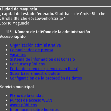
los
Ciudad de Maguncia
pies
, capital del estado federado.
Stadthaus de Große Bleiche
. Große Bleiche 46/Löwenhofstraße 1
. 55116 Maguncia
115 - Número de teléfono de la administración
Acceso rápido
Organización administrativa
Comunicados de prensa
Vacantes
Sistema de información del Consejo
Concursos públicos
Portal de servicios (servicios en línea)
Suscríbase a nuestro boletín
Configuración de la protección de datos
Servicio municipal
Plano de la ciudad
Puntos de acceso WLAN
Aseos públicos
Información sobre horarios