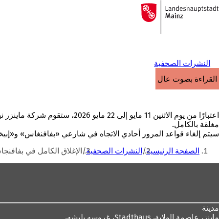
إلى
الصفحة
الانتقال إلى المحتوى
الرئيسية
النشرات الصحفية
القراءة بصوت عالٍ
مغلقة بالكامل.
سيتم إلغاء قواعد المرور أحادي الاتجاه في شارعي «بفافنغاس» و«إبيخ
أنت
الصفحة الرئيسية
النشرات الصحفية
الإغلاق الكامل في بفافنج
هنا
منطقة
القدم
مدينة
ماينز، عاصمة الولاية،
Stadthaus، غروسه بليشه،