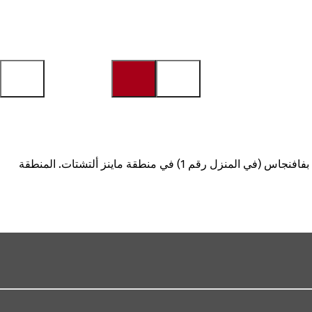
اعتبارًا من يوم الاثنين 11 مايو إلى 22 مايو 2026، ستقوم شركة ماينزر نيتزه بتنفيذ أعمال هندسية مدنية لتجديد توصيلات الغاز والمياه في منزل بفافنجاس (في المنزل رقم 1) في منطقة ماينز ألتشتات. المنطقة