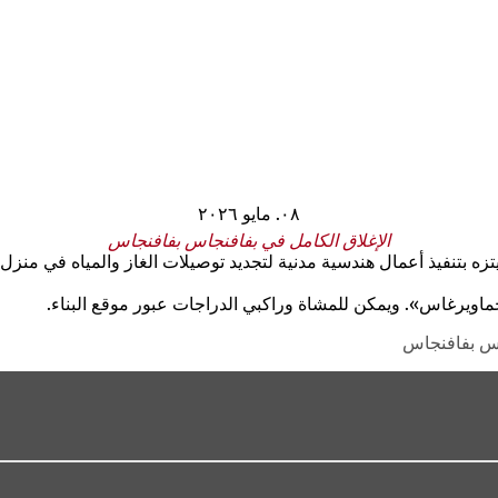
٠٨. مايو ٢٠٢٦
الإغلاق الكامل في بفافنجاس بفافنجاس
ماويرغاس». ويمكن للمشاة وراكبي الدراجات عبور موقع البناء.
اس بفافنجاس