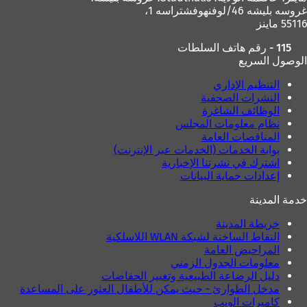
غروسه بليشه 46/لوفنهوفشتراسه 1،
55116 ماينز
115 - رقم هاتف السلطات
الوصول السريع
التنظيم الإداري
النشرات الصحفية
الوظائف الشاغرة
نظام معلومات المجلس
المناقصات العامة
بوابة الخدمات (الخدمات عبر الإنترنت)
اشترك في نشرتنا الإخبارية
إعدادات حماية البيانات
خدمة المدينة
خريطة المدينة
النقاط الساخنة لشبكة WLAN اللاسلكية
المراحيض العامة
معلومات الجدول الزمني
دليل الرضاعة الطبيعية وتغيير الحفاضات
مدخل الطوارئ - حيث يمكن للأطفال العثور على المساعدة
كاميرات الويب