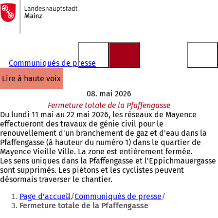
Vers
la
Accéder au contenu
page
d'accueil
Communiqués de presse
lire à haute voix
08. mai 2026
Fermeture totale de la Pfaffengasse
Du lundi 11 mai au 22 mai 2026, les réseaux de Mayence
effectueront des travaux de génie civil pour le
renouvellement d'un branchement de gaz et d'eau dans la
Pfaffengasse (à hauteur du numéro 1) dans le quartier de
Mayence Vieille Ville. La zone est entièrement fermée.
Les sens uniques dans la Pfaffengasse et l'Eppichmauergasse
sont supprimés. Les piétons et les cyclistes peuvent
désormais traverser le chantier.
Vous
Page d'accueil
Communiqués de presse
êtes
Fermeture totale de la Pfaffengasse