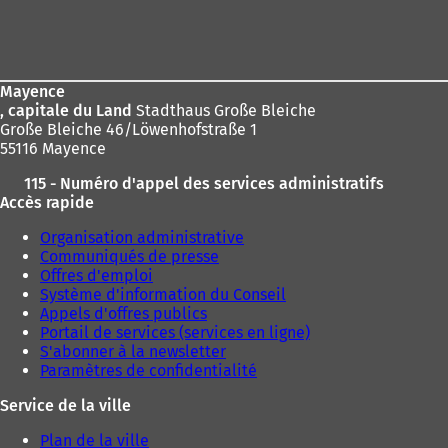
ici
Pied
:
de
page
Mayence
, capitale du Land
Stadthaus Große Bleiche
Große Bleiche 46/Löwenhofstraße 1
55116 Mayence
115 - Numéro d'appel des services administratifs
Accès rapide
Organisation administrative
Communiqués de presse
Offres d'emploi
Système d'information du Conseil
Appels d'offres publics
Portail de services (services en ligne)
S'abonner à la newsletter
Paramètres de confidentialité
Service de la ville
Plan de la ville