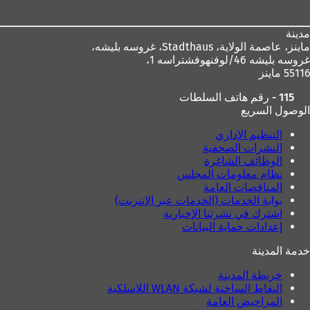
مدينة
ماينز، عاصمة الولاية،
Stadthaus، غروسه بليشه،
غروسه بليشه 46/لوفنهوفشتراسه 1،
55116 ماينز
115 - رقم هاتف السلطات
الوصول السريع
التنظيم الإداري
النشرات الصحفية
الوظائف الشاغرة
نظام معلومات المجلس
المناقصات العامة
بوابة الخدمات (الخدمات عبر الإنترنت)
اشترك في نشرتنا الإخبارية
إعدادات حماية البيانات
خدمة المدينة
خريطة المدينة
النقاط الساخنة لشبكة WLAN اللاسلكية
المراحيض العامة