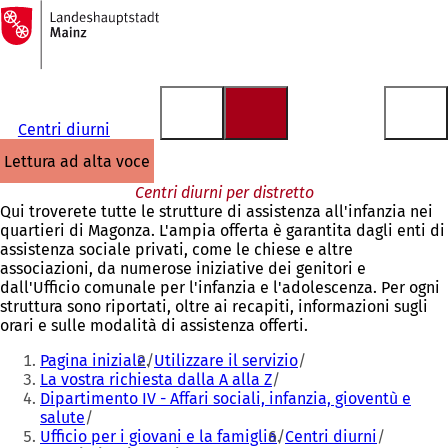
Alla
pagina
Vai al contenuto
iniziale
Centri diurni
lettura ad alta voce
Centri diurni per distretto
Qui troverete tutte le strutture di assistenza all'infanzia nei
quartieri di Magonza. L'ampia offerta è garantita dagli enti di
assistenza sociale privati, come le chiese e altre
associazioni, da numerose iniziative dei genitori e
dall'Ufficio comunale per l'infanzia e l'adolescenza. Per ogni
struttura sono riportati, oltre ai recapiti, informazioni sugli
orari e sulle modalità di assistenza offerti.
Siete
Pagina iniziale
Utilizzare il servizio
qui:
La vostra richiesta dalla A alla Z
Dipartimento IV - Affari sociali, infanzia, gioventù e
salute
Ufficio per i giovani e la famiglia
Centri diurni