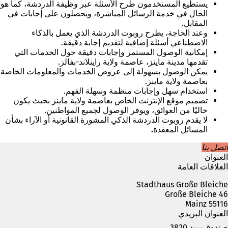
يستطيع المستخدمون طرح الأسئلة عبر وظيفة الدردشة، كما هو
الحال في خدمة الرسائل المباشرة، ويحصلون على إجابات في
المقابل.
وعند الحاجة، يطرح روبوت الدردشة الذي يعمل بالذكاء
الاصطناعي أسئلة إضافية لتقديم إجابة دقيقة.
إمكانية الوصول المستمر وإجابات دقيقة حول الخدمات التي
تقدمها مدينة ماينز، عاصمة ولاية راينلاند-بفالز.
يمكن الوصول بسهولة إلى عروض الخدمات والمعلومات الخاصة
بعاصمة ولاية ماينز.
استخدام سهل وإجابات منظمة وسهلة الفهم.
تصميم موقع الإنترنت الخاص بعاصمة ولاية ماينز بحيث يكون
خاليًا من العوائق، ويوفر الوصول لجميع المواطنين.
لا
يقدم روبوت الدردشة الذكي المشورة القانونية أو الآراء بشأن
المسائل المعقدة
.
اتصل بنا
العنوان
العلاقات العامة
Stadthaus Große Bleiche
Große Bleiche 46
55116 Mainz
العنوان البريدي
صندوق بريد 3820