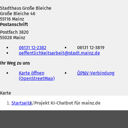
Stadthaus Große Bleiche
Große Bleiche 46
55116 Mainz
Postanschrift
Postfach 3820
55028 Mainz
Telefon,
06131 12-2382
06131 12-3819
Fax
oeffentlichkeitsarbeit
stadt.mainz
de
und
E-
Ihr Weg zu uns
Mail-
Adresse
Karte öffnen
ÖPNV
-Verbindung
(
(OpenStreetMap)
(
Ö
Ö
f
f
f
Karte
f
n
Sie
n
e
Startseite
Projekt KI-Chatbot für mainz.de
e
t
befinden
t
i
Fußbereich
sich
i
n
n
e
hier:
e
i