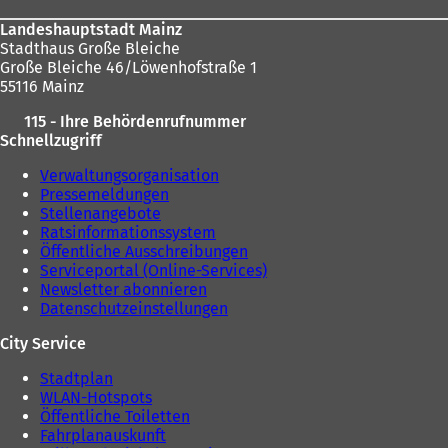
i
n
Landeshauptstadt Mainz
n
e
Stadthaus Große Bleiche
e
m
Große Bleiche 46/Löwenhofstraße 1
m
n
55116 Mainz
n
e
e
u
115 - Ihre Behördenrufnummer
u
e
Schnellzugriff
e
n
n
T
Verwaltungsorganisation
T
a
Pressemeldungen
a
b
Stellenangebote
b
)
Ratsinformationssystem
)
Öffentliche Ausschreibungen
Serviceportal (Online-Services)
Newsletter abonnieren
Datenschutzeinstellungen
City Service
Stadtplan
WLAN-Hotspots
Öffentliche Toiletten
Fahrplanauskunft