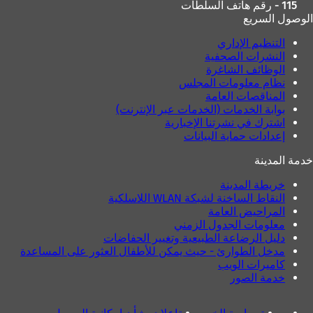
115 - رقم هاتف السلطات
الوصول السريع
التنظيم الإداري
النشرات الصحفية
الوظائف الشاغرة
نظام معلومات المجلس
المناقصات العامة
بوابة الخدمات (الخدمات عبر الإنترنت)
اشترك في نشرتنا الإخبارية
إعدادات حماية البيانات
خدمة المدينة
خريطة المدينة
النقاط الساخنة لشبكة WLAN اللاسلكية
المراحيض العامة
معلومات الجدول الزمني
دليل الرضاعة الطبيعية وتغيير الحفاضات
مدخل الطوارئ - حيث يمكن للأطفال العثور على المساعدة
كاميرات الويب
خدمة الصور