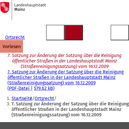
Zur
Startseite
Inhalt anspringen
Ortsrecht
vorlesen
7. Satzung zur Änderung der Satzung über die Reinigung
öffentlicher Straßen in der Landeshauptstadt Mainz
(Straßenreinigungssatzung) vom 16.12.2009
7. Satzung zur Änderung der Satzung über die Reinigung
öffentlicher Straßen in der Landeshauptstadt Mainz
(Straßenreinigungssatzung) vom 16.12.2009
PDF
-Datei
579,62 kB
Sie
Startseite
Ortsrecht
befinden
7. Satzung zur Änderung der Satzung über die Reinigung
öffentlicher Straßen in der Landeshauptstadt Mainz
sich
(Straßenreinigungssatzung) vom 16.12.2009
hier:
Fußbereich