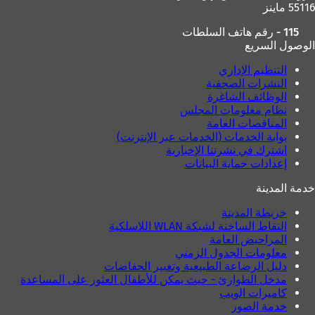
55116 ماينز
115 - رقم هاتف السلطات
الوصول السريع
التنظيم الإداري
النشرات الصحفية
الوظائف الشاغرة
نظام معلومات المجلس
المناقصات العامة
بوابة الخدمات (الخدمات عبر الإنترنت)
اشترك في نشرتنا الإخبارية
إعدادات حماية البيانات
خدمة المدينة
خريطة المدينة
النقاط الساخنة لشبكة WLAN اللاسلكية
المراحيض العامة
معلومات الجدول الزمني
دليل الرضاعة الطبيعية وتغيير الحفاضات
مدخل الطوارئ - حيث يمكن للأطفال العثور على المساعدة
كاميرات الويب
خدمة الصور