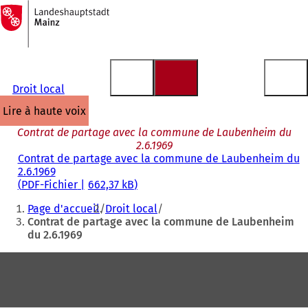
Vers
la
Accéder au contenu
page
d'accueil
Droit local
lire à haute voix
Contrat de partage avec la commune de Laubenheim du
2.6.1969
Contrat de partage avec la commune de Laubenheim du
2.6.1969
PDF
-Fichier
662,37 kB
Vous
Page d'accueil
Droit local
êtes
Contrat de partage avec la commune de Laubenheim
du 2.6.1969
ici
:
Pied
de
page