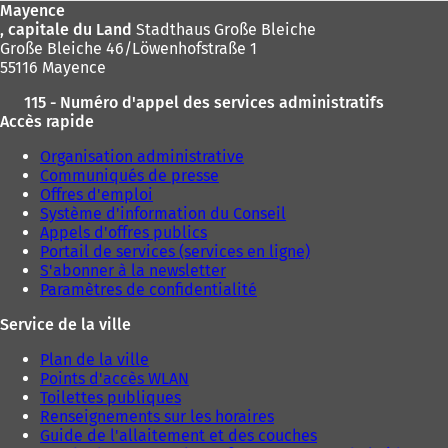
Mayence
, capitale du Land
Stadthaus Große Bleiche
Große Bleiche 46/Löwenhofstraße 1
55116 Mayence
115 - Numéro d'appel des services administratifs
Accès rapide
Organisation administrative
Communiqués de presse
Offres d'emploi
Système d'information du Conseil
Appels d'offres publics
Portail de services (services en ligne)
S'abonner à la newsletter
Paramètres de confidentialité
Service de la ville
Plan de la ville
Points d'accès WLAN
Toilettes publiques
Renseignements sur les horaires
Guide de l'allaitement et des couches