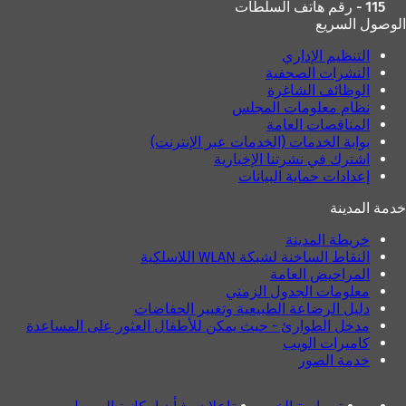
115 - رقم هاتف السلطات
الوصول السريع
التنظيم الإداري
النشرات الصحفية
الوظائف الشاغرة
نظام معلومات المجلس
المناقصات العامة
بوابة الخدمات (الخدمات عبر الإنترنت)
اشترك في نشرتنا الإخبارية
إعدادات حماية البيانات
خدمة المدينة
خريطة المدينة
النقاط الساخنة لشبكة WLAN اللاسلكية
المراحيض العامة
معلومات الجدول الزمني
دليل الرضاعة الطبيعية وتغيير الحفاضات
مدخل الطوارئ - حيث يمكن للأطفال العثور على المساعدة
كاميرات الويب
خدمة الصور