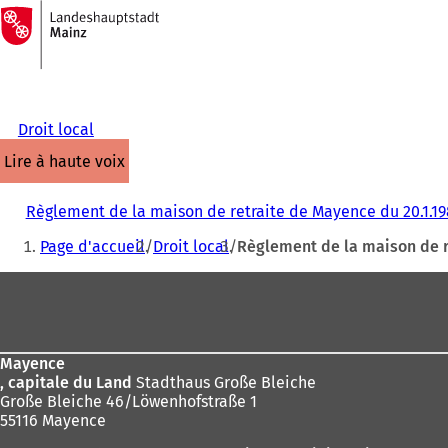
Vers
la
Accéder au contenu
page
d'accueil
Droit local
lire à haute voix
Règlement de la maison de retraite de Mayence du 20.1.1
Vous
Page d'accueil
Droit local
Règlement de la maison de r
êtes
Pied
ici
de
:
page
Mayence
, capitale du Land
Stadthaus Große Bleiche
Große Bleiche 46/Löwenhofstraße 1
55116 Mayence