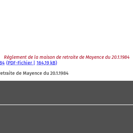
Règlement de la maison de retraite de Mayence du 20.1.1984
984
PDF
-Fichier
164,19 kB
etraite de Mayence du 20.1.1984