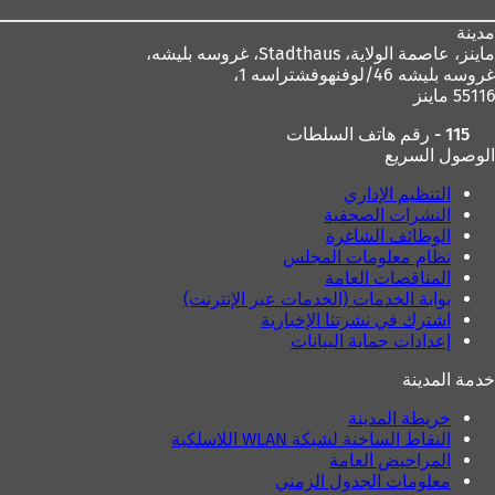
مدينة
ماينز، عاصمة الولاية،
Stadthaus، غروسه بليشه،
غروسه بليشه 46/لوفنهوفشتراسه 1،
55116 ماينز
115 - رقم هاتف السلطات
الوصول السريع
التنظيم الإداري
النشرات الصحفية
الوظائف الشاغرة
نظام معلومات المجلس
المناقصات العامة
بوابة الخدمات (الخدمات عبر الإنترنت)
اشترك في نشرتنا الإخبارية
إعدادات حماية البيانات
خدمة المدينة
خريطة المدينة
النقاط الساخنة لشبكة WLAN اللاسلكية
المراحيض العامة
معلومات الجدول الزمني