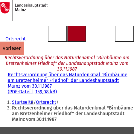
Zur
Startseite
Inhalt anspringen
Ortsrecht
vorlesen
Rechtsverordnung über das Naturdenkmal "Birnbäume am
Bretzenheimer Friedhof" der Landeshauptstadt Mainz vom
30.11.1987
Rechtsverordnung über das Naturdenkmal "Birnbäume
am Bretzenheimer Friedhof" der Landeshauptstadt
Mainz vom 30.11.1987
PDF
-Datei
159,08 kB
Sie
Startseite
Ortsrecht
befinden
Rechtsverordnung über das Naturdenkmal "Birnbäume
am Bretzenheimer Friedhof" der Landeshauptstadt
sich
Mainz vom 30.11.1987
hier:
Fußbereich