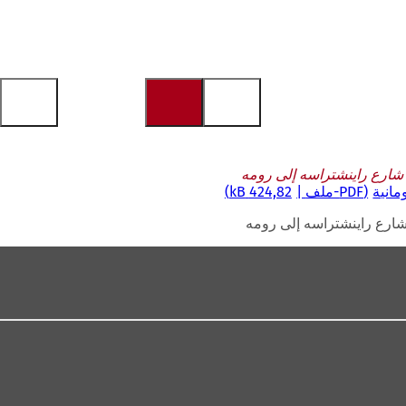
 شارع راينشتراسه إلى رومه
مانية
PDF
-ملف
424,82 kB
شارع راينشتراسه إلى رومه