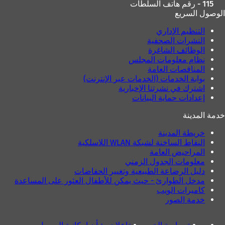
115 - رقم هاتف السلطات
الوصول السريع
التنظيم الإداري
النشرات الصحفية
الوظائف الشاغرة
نظام معلومات المجلس
المناقصات العامة
بوابة الخدمات (الخدمات عبر الإنترنت)
اشترك في نشرتنا الإخبارية
إعدادات حماية البيانات
خدمة المدينة
خريطة المدينة
النقاط الساخنة لشبكة WLAN اللاسلكية
المراحيض العامة
معلومات الجدول الزمني
دليل الرضاعة الطبيعية وتغيير الحفاضات
مدخل الطوارئ - حيث يمكن للأطفال العثور على المساعدة
كاميرات الويب
خدمة الصور