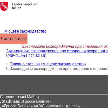
На
головну
Перейти до змісту
сторінку
Місцеве законодавство
читати вголос
Законодавче розпорядження про створення охо
Законодавче розпорядження про створення охоронної зон
PDF
-Файл
424,82 kB
Ти
Головна сторінка
Місцеве законодавство
тут:
Законодавче розпорядження про створення охоронної з
Зона
для
ніг
Столиця землі Майнц
,
Stadthaus «Гроссе Бляйхе»
, «Гроссе Бляйхе» 46/«Льовенхофштрассе» 1