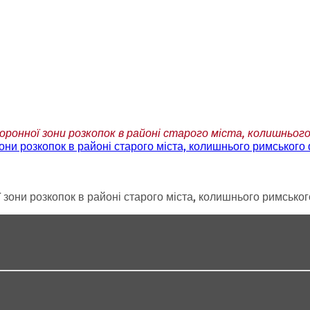
ронної зони розкопок в районі старого міста, колишньог
и розкопок в районі старого міста, колишнього римського 
они розкопок в районі старого міста, колишнього римськог