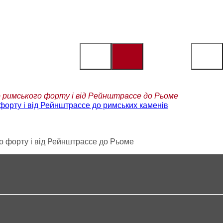
о римського форту і від Рейнштрассе до Рьоме
форту і від Рейнштрассе до римських каменів
о форту і від Рейнштрассе до Рьоме