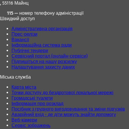
, 55116 Майнц
115 — номер телефону адміністрації
Швидкий доступ
Адміністративна організація
Прес-релізи
Вакансії
Інформаційна система ради
Публічні тендери
Сервісний портал (онлайн-сервіси)
Підпишіться на нашу розсилку
Налаштування захисту даних
Міська служба
Карта міста
Точки доступу до бездротової локальної мережі
Громадські туалети
Інформація про розклад
Посібник з грудного вигодовування та зміни підгузків
Аварійний вхід - де діти можуть знайти допомогу
Веб-камери
Сервіс зображень