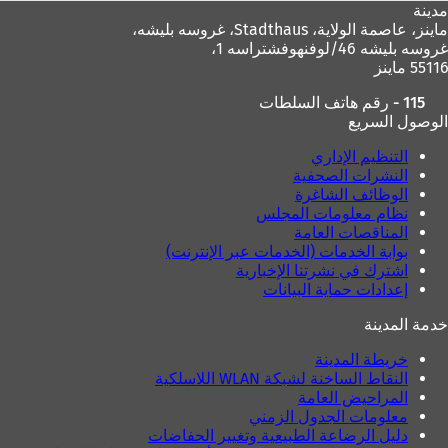
مدينة
ماينز، عاصمة الولاية،
Stadthaus، غروسه بليشه،
غروسه بليشه 46/لوفنهوفشتراسه 1،
55116 ماينز
115 - رقم هاتف السلطات
الوصول السريع
التنظيم الإداري
النشرات الصحفية
الوظائف الشاغرة
نظام معلومات المجلس
المناقصات العامة
بوابة الخدمات (الخدمات عبر الإنترنت)
اشترك في نشرتنا الإخبارية
إعدادات حماية البيانات
خدمة المدينة
خريطة المدينة
النقاط الساخنة لشبكة WLAN اللاسلكية
المراحيض العامة
معلومات الجدول الزمني
دليل الرضاعة الطبيعية وتغيير الحفاضات