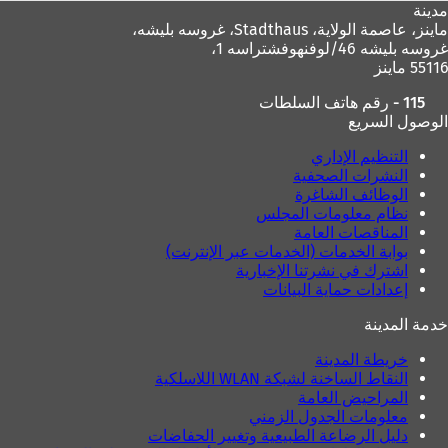
مدينة
ماينز، عاصمة الولاية،
Stadthaus، غروسه بليشه،
غروسه بليشه 46/لوفنهوفشتراسه 1،
55116 ماينز
115 - رقم هاتف السلطات
الوصول السريع
التنظيم الإداري
النشرات الصحفية
الوظائف الشاغرة
نظام معلومات المجلس
المناقصات العامة
بوابة الخدمات (الخدمات عبر الإنترنت)
اشترك في نشرتنا الإخبارية
إعدادات حماية البيانات
خدمة المدينة
خريطة المدينة
النقاط الساخنة لشبكة WLAN اللاسلكية
المراحيض العامة
معلومات الجدول الزمني
دليل الرضاعة الطبيعية وتغيير الحفاضات