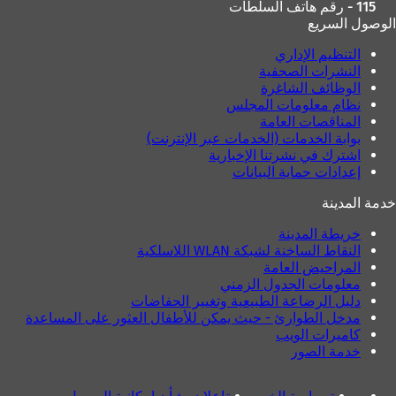
115 - رقم هاتف السلطات
الوصول السريع
التنظيم الإداري
النشرات الصحفية
الوظائف الشاغرة
نظام معلومات المجلس
المناقصات العامة
بوابة الخدمات (الخدمات عبر الإنترنت)
اشترك في نشرتنا الإخبارية
إعدادات حماية البيانات
خدمة المدينة
خريطة المدينة
النقاط الساخنة لشبكة WLAN اللاسلكية
المراحيض العامة
معلومات الجدول الزمني
دليل الرضاعة الطبيعية وتغيير الحفاضات
مدخل الطوارئ - حيث يمكن للأطفال العثور على المساعدة
كاميرات الويب
خدمة الصور