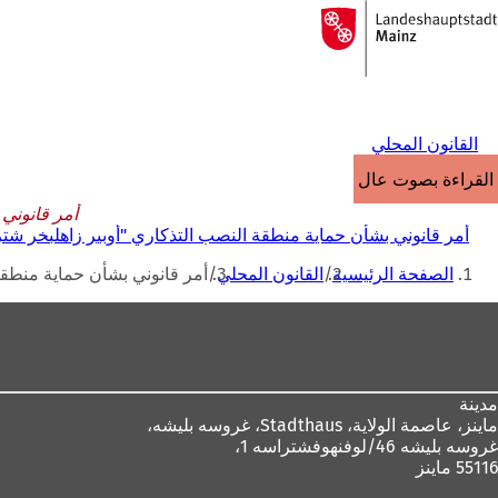
إلى
الصفحة
الانتقال إلى المحتوى
الرئيسية
القانون المحلي
القراءة بصوت عالٍ
أمر قانوني ب
أمر قانوني بشأن حماية منطقة النصب التذكاري "أوبير زاهلبخر شتراسه" بتاريخ 
أنت
الصفحة الرئيسية
القانون المحلي
أمر قانوني بشأن حماية منطقة النص
هنا
منطقة
القدم
مدينة
ماينز، عاصمة الولاية،
Stadthaus، غروسه بليشه،
غروسه بليشه 46/لوفنهوفشتراسه 1،
55116 ماينز