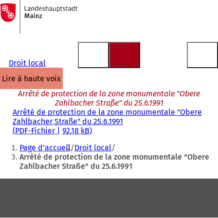
Vers
la
Accéder au contenu
page
d'accueil
Droit local
lire à haute voix
Arrêté de protection de la zone monumentale "Obere
Zahlbacher Straße" du 25.6.1991
Arrêté de protection de la zone monumentale "Obere
Zahlbacher Straße" du 25.6.1991
PDF
-Fichier
92,18 kB
Vous
Page d'accueil
Droit local
êtes
Arrêté de protection de la zone monumentale "Obere
Zahlbacher Straße" du 25.6.1991
ici
:
Pied
de
page