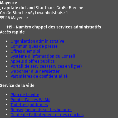
Mayence
, capitale du Land
Stadthaus Große Bleiche
Große Bleiche 46/Löwenhofstraße 1
55116 Mayence
115 - Numéro d'appel des services administratifs
Accès rapide
Organisation administrative
Communiqués de presse
Offres d'emploi
Système d'information du Conseil
Appels d'offres publics
Portail de services (services en ligne)
S'abonner à la newsletter
Paramètres de confidentialité
Service de la ville
Plan de la ville
Points d'accès WLAN
Toilettes publiques
Renseignements sur les horaires
Guide de l'allaitement et des couches