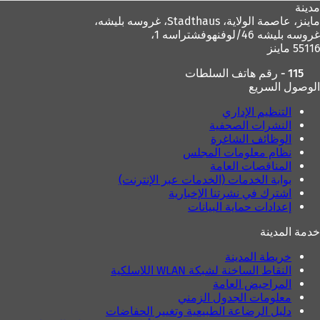
مدينة
ماينز، عاصمة الولاية،
Stadthaus، غروسه بليشه،
غروسه بليشه 46/لوفنهوفشتراسه 1،
55116 ماينز
115 - رقم هاتف السلطات
الوصول السريع
التنظيم الإداري
النشرات الصحفية
الوظائف الشاغرة
نظام معلومات المجلس
المناقصات العامة
بوابة الخدمات (الخدمات عبر الإنترنت)
اشترك في نشرتنا الإخبارية
إعدادات حماية البيانات
خدمة المدينة
خريطة المدينة
النقاط الساخنة لشبكة WLAN اللاسلكية
المراحيض العامة
معلومات الجدول الزمني
دليل الرضاعة الطبيعية وتغيير الحفاضات