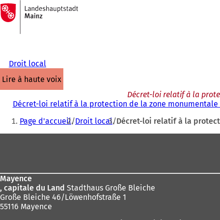
Vers
la
Accéder au contenu
page
d'accueil
Droit local
lire à haute voix
Décret-loi relatif à la pr
Décret-loi relatif à la protection de la zone monumentale
Vous
Page d'accueil
Droit local
Décret-loi relatif à la prot
êtes
Pied
ici
de
:
page
Mayence
, capitale du Land
Stadthaus Große Bleiche
Große Bleiche 46/Löwenhofstraße 1
55116 Mayence