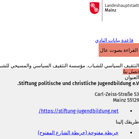
إلى
الصفحة
الانتقال إلى المحتوى
الرئيسية
قاعدة بيانات النادي
القراءة بصوت عالٍ
التثقيف السياسي للشباب. مؤسسة التثقيف السياسي والمسيحي للشبا
اتصل بنا
العنوان
Stiftung politische und christliche Jugendbildung e.V.
Carl-Zeiss-Straße 53
55129 Mainz
الهاتف
(
https://stiftung-jugendbildung.net/
والفاكس
ي
وعنوان
طريقك إلينا
ف
البريد
ت
الإلكتروني
خريطة مفتوحة (خريطة الشارع المفتوح)
(
ح
ي