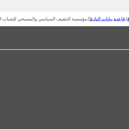
ف
ت
ح
قاعدة بيانات النادي
مؤسسة التثقيف السياسي والمسيحي للشباب e.V.
ف
ي
ع
ل
ا
م
ة
ت
ب
و
ي
ب
ج
د
ي
د
ة
)