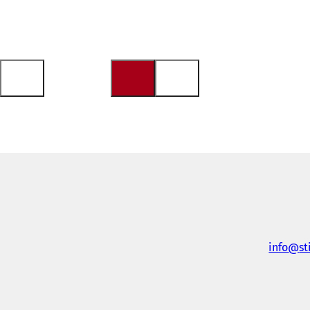
info
st