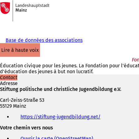
Vers
la
Accéder au contenu
page
d'accueil
Base de données des associations
lire à haute voix
Fon
Éducation civique pour les jeunes. La Fondation pour l'éducat
d'éducation des jeunes à but non lucratif.
Contact
Adresse
Stiftung politische und christliche Jugendbildung e.V.
Carl-Zeiss-Straße 53
55129 Mainz
Téléphone,
https://stiftung-jugendbildung.net/
(
fax
S
et
Votre chemin vers nous
'
adresse
o
électronique
Ouvrir la carte (OpenStreetMap)
(