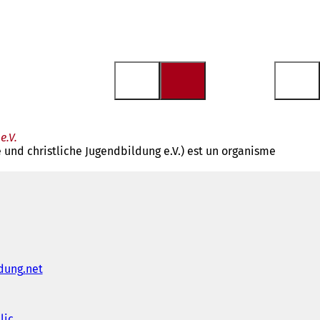
e.V.
e und christliche Jugendbildung e.V.) est un organisme
ldung
net
lic
(