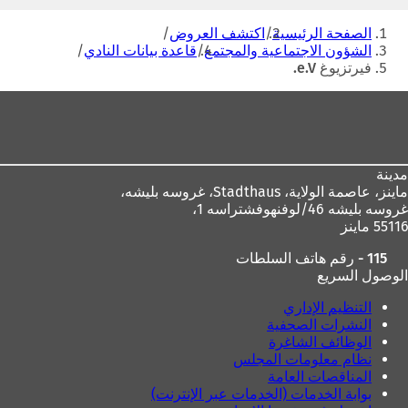
البريد
أنت
الإلكتروني
الصفحة الرئيسية
اكتشف العروض
هنا
الشؤون الاجتماعية والمجتمع
قاعدة بيانات النادي
فيرتزيوغ e.V.
منطقة
القدم
مدينة
ماينز، عاصمة الولاية،
Stadthaus، غروسه بليشه،
غروسه بليشه 46/لوفنهوفشتراسه 1،
55116 ماينز
115 - رقم هاتف السلطات
الوصول السريع
التنظيم الإداري
النشرات الصحفية
الوظائف الشاغرة
نظام معلومات المجلس
المناقصات العامة
بوابة الخدمات (الخدمات عبر الإنترنت)