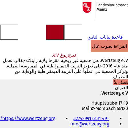
إلى
الصفحة
الانتقال إلى المحتوى
الرئيسية
قاعدة بيانات النادي
القراءة بصوت عالٍ
فيرتزيوغ e.V.
Wertzeug e. V. هي جمعية غير ربحية مقرها ولاية راينلاند-بفالز، تعمل
منذ عام 2016 على تعزيز التربية الديمقراطية في الممارسة العملية.
وتركز الجمعية في عملها على التربية الديمقراطية والوقاية من
التطرف.
اتصل بنا
العنوان
Wertzeug e.V.
Hauptstraße 17-19
55120 Mainz-Mombach
الهاتف
https://www.wertzeug.org/
+49 6131 32742991
والفاكس
info
wertzeug
org
وعنوان