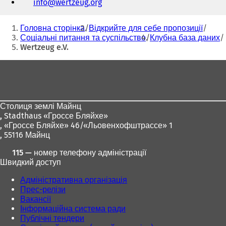
info
wertzeug
org
та
адреса
Ти
електронної
Головна сторінка
Відкрийте для себе пропозиції
пошти
тут:
Соціальні питання та суспільство
Клубна база даних
Wertzeug e.V.
Зона
для
ніг
Столиця землі Майнц
,
Stadthaus «Гроссе Бляйхе»
, «Гроссе Бляйхе» 46/«Льовенхофштрассе» 1
, 55116 Майнц
115 — номер телефону адміністрації
Швидкий доступ
Адміністративна організація
Прес-релізи
Вакансії
Інформаційна система ради
Публічні тендери