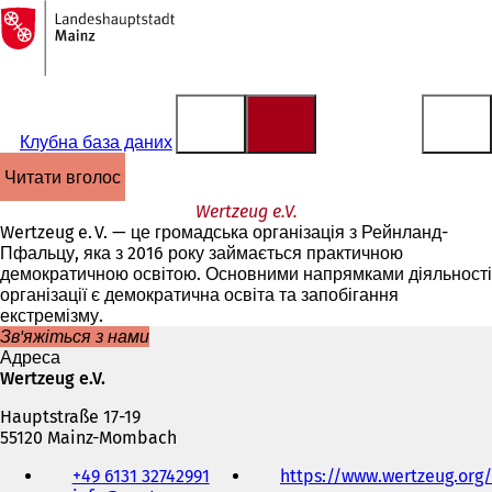
На
головну
Перейти до змісту
сторінку
Клубна база даних
читати вголос
Wertzeug e.V.
Wertzeug e. V. — це громадська організація з Рейнланд-
Пфальцу, яка з 2016 року займається практичною
демократичною освітою. Основними напрямками діяльності
організації є демократична освіта та запобігання
екстремізму.
Зв'яжіться з нами
Адреса
Wertzeug e.V.
Hauptstraße 17-19
55120 Mainz-Mombach
Телефон,
+49 6131 32742991
https://www.wertzeug.org/
факс