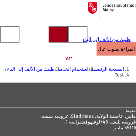
إلى
الصفحة
الانتقال إلى المحتوى
الرئيسية
طلبك من الألف إلى الياء
القراءة بصوت عالٍ
Test
أنت
الصفحة الرئيسية
استخدام الخدمة
طلبك من الألف إلى الياء
هنا
Test
منطقة
القدم
مدينة
ماينز، عاصمة الولاية،
Stadthaus، غروسه بليشه،
غروسه بليشه 46/لوفنهوفشتراسه 1،
55116 ماينز