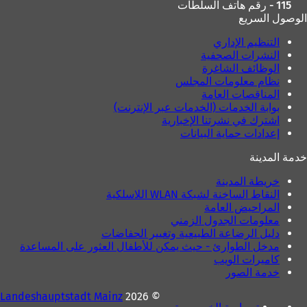
115 - رقم هاتف السلطات
الوصول السريع
التنظيم الإداري
النشرات الصحفية
الوظائف الشاغرة
نظام معلومات المجلس
المناقصات العامة
بوابة الخدمات (الخدمات عبر الإنترنت)
اشترك في نشرتنا الإخبارية
إعدادات حماية البيانات
خدمة المدينة
خريطة المدينة
النقاط الساخنة لشبكة WLAN اللاسلكية
المراحيض العامة
معلومات الجدول الزمني
دليل الرضاعة الطبيعية وتغيير الحفاضات
مدخل الطوارئ - حيث يمكن للأطفال العثور على المساعدة
كاميرات الويب
خدمة الصور
Landeshauptstadt Mainz
© 2026