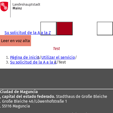
A
la
Saltar al contenido
página
de
inicio
Su solicitud de la A a la Z
leer en voz alta
Test
Estás
Página de inicio
Utilizar el servicio
aquí:
Su solicitud de la A a la Z
Test
Zona
de
los
Ciudad de Maguncia
pies
, capital del estado federado.
Stadthaus de Große Bleiche
. Große Bleiche 46/Löwenhofstraße 1
. 55116 Maguncia