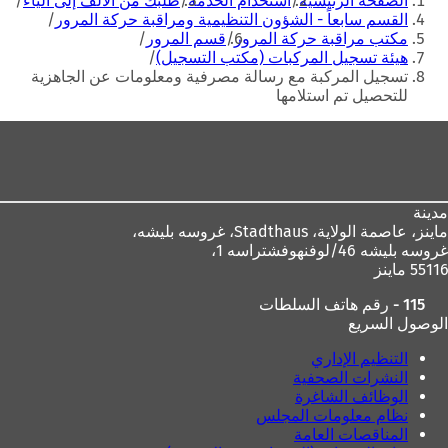
الصفحة الرئيسية
استخدام الخدمة
طلبك من الألف إلى الياء
هنا
ة
ت
القسم سابعاً - الشؤون التنظيمية ومراقبة حركة المرور
ت
ب
مكتب مراقبة حركة المرور
قسم المرور
ب
و
هيئة تسجيل المركبات (مكتب التسجيل)
و
ي
تسجيل المركبة مع رسالة مصرفية ومعلومات عن الجاهزية
ي
ب
للتحصيل تم استلامها
ب
ج
منطقة
ج
د
د
ي
القدم
ي
د
د
ة
ة
)
مدينة
)
ماينز، عاصمة الولاية،
Stadthaus، غروسه بليشه،
غروسه بليشه 46/لوفنهوفشتراسه 1،
55116 ماينز
115 - رقم هاتف السلطات
الوصول السريع
التنظيم الإداري
النشرات الصحفية
الوظائف الشاغرة
نظام معلومات المجلس
المناقصات العامة