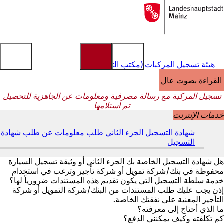
إلى
الصفحة
الانتقال إلى المحتوى
الرئيسية
هيئة تسجيل المركبات (مكتب التسجيل)
القراءة بصوت عالٍ
تسجيل المركبة مع رسالة مصرفية ومعلومات عن الجاهزية للتحصيل
تم استلامها
خدمات الإنترنت
شهادة التسجيل الجزء الثاني طلب معلومات عن طلب شهادة
التسجيل
(
ي
ف
هل شهادة التسجيل الخاصة بك الجزء الثاني أو وثيقة تسجيل السيارة
ت
محفوظة في بنك/شركة تمويل أو شركة تأجير وترغب في استخدام
ح
خدمة سلطة التسجيل التي يكون تقديم هذه المستندات ضرورياً لها؟
ف
إذن يجب عليك طلب المستندات من البنك/شركة التمويل أو شركة
ي
التأجير المعنية على نفقتك الخاصة.
ع
ما الذي أحتاج إلى معرفته؟
ل
كم تكلفته وكيف يمكنني الدفع؟