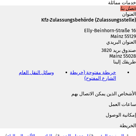
ا
خدمات مماثلة
م
اتصل بنا
ة
العنوان
ت
Kfz-Zulassungsbehörde (Zulassungsstelle)
ب
Elly-Beinhorn-Straße 16
و
55129 Mainz
ي
العنوان البريدي
ب
ج
صندوق بريد 3820
د
55028 Mainz
ي
طريقك إلينا
د
ة
خريطة مفتوحة (خريطة
وسائل النقل العام
(
)
الشارع المفتوح)
(
ي
ي
ف
ف
ت
الأشخاص الذين يمكن الاتصال بهم
ت
ح
ح
ف
ساعات العمل
ف
ي
ي
ع
إمكانية الوصول
ع
ل
ل
ا
الخريطة
ا
م
أنت
م
ة